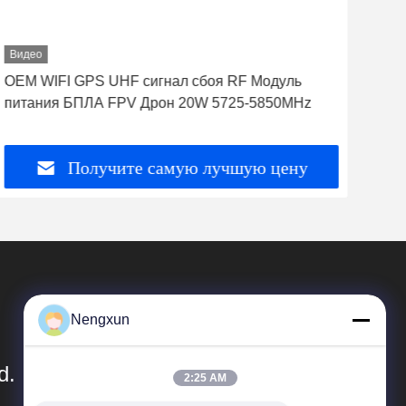
Видео
Вид
OEM WIFI GPS UHF сигнал сбоя RF Модуль
Мод
питания БПЛА FPV Дрон 20W 5725-5850MHz
МГ
Получите самую лучшую цену
Nengxun
d.
2:25 AM