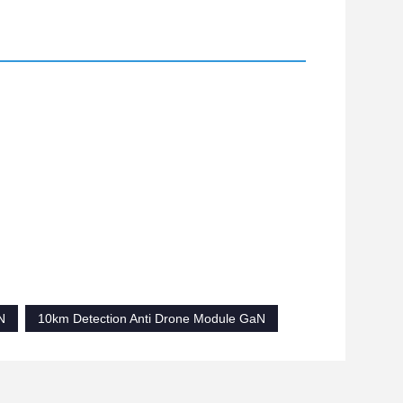
N
10km Detection Anti Drone Module GaN