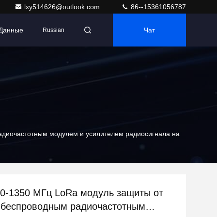
lxy514626@outlook.com
86--15361056787
 Данные
Чат
Russian
радиочастотным модулем и усилителем радиосигнала на
00-1350 МГц LoRa модуль защиты от
 беспроводным радиочастотным