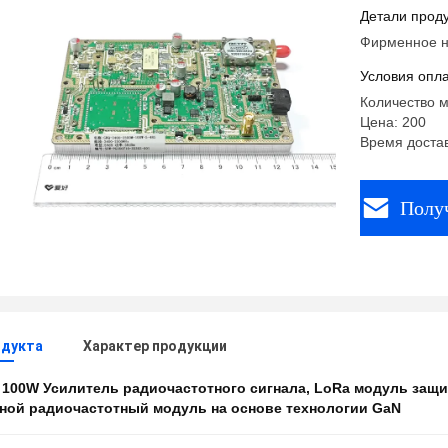
модулем 
Детали проду
основе т
Фирменное 
Условия опла
Количество м
Цена: 200
Время достав
Полу
одукта
Характер продукции
:
100W Усилитель радиочастотного сигнала
,
LoRa модуль защи
ной радиочастотный модуль на основе технологии GaN