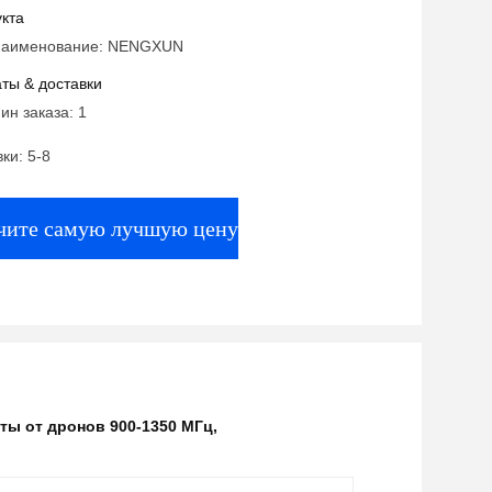
и усилителем радиосигнала на
кта
ехнологии GaN
наименование: NENGXUN
ты & доставки
ин заказа: 1
ки: 5-8
чите самую лучшую цену
ты от дронов 900-1350 МГц
,