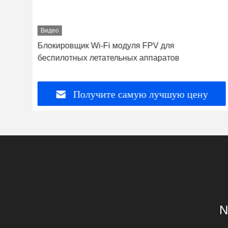
Видео
х
Блокировщик Wi-Fi модуля FPV для
S
беспилотных летательных аппаратов
Получите самую лучшую цену
N