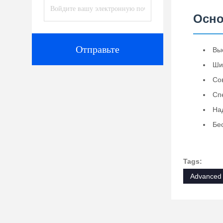
Осно
Отправьте
Вы
Ши
Со
Сп
На
Бе
Tags:
Advanced 