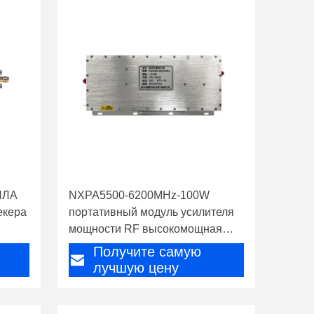
ПЛА
NXPA5500-6200MHz-100W
екера
портативный модуль усилителя
мощности RF высокомощная
антидроновая и антиБПЛА
Получите самую
система с аксессуарами
лучшую цену