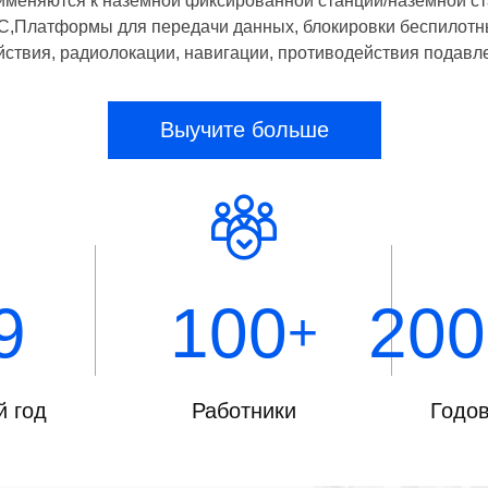
именяются к наземной фиксированной станции/наземной ст
MC,Платформы для передачи данных, блокировки беспилотны
ствия, радиолокации, навигации, противодействия подавлени
Выучите больше
9
100
200
+
 год
Работники
Годов