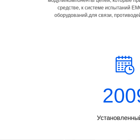
модули/компоненты цепей, которые пр
средстве, к системе испытаний E
оборудований.для связи, противодей
200
Установленный