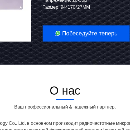
беспилотных
Размер: 25.6*111.7*17 мм
Размер: 94*170*27MM
летательных
аппаратов
Побеседуйте теперь
FPV
UAV
PA
RF
О нас
Power
Drone
Ваш профессиональный & надежный партнер.
Frequency
Blocker
ogy Co., Ltd. в основном производит радиочастотные микр