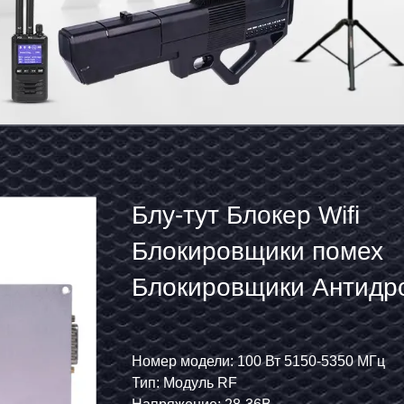
Модуль
Блу-тут Блокер Wifi
блокировки
Блокировщики помех
беспилотных
Блокировщики Антидр
летательных
Модуль 100W 5150MH
аппаратов
5350MHz
1050 МГц
Номер модели: 10 Вт 950-1050 МГц
Номер модели: 100 Вт 5150-5350 МГц
Тип: Модуль RF
Тип: Модуль RF
против
Напряжение: 28-36В
Напряжение: 28-36В