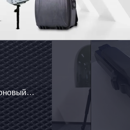
оновый
z-