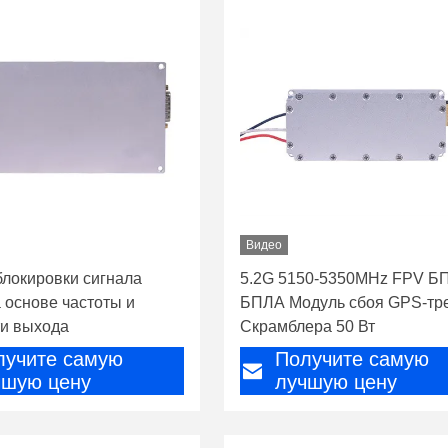
Видео
блокировки сигнала
5.2G 5150-5350MHz FPV Б
 основе частоты и
БПЛА Модуль сбоя GPS-тр
и выхода
Скрамблера 50 Вт
лучите самую
Получите самую
чшую цену
лучшую цену