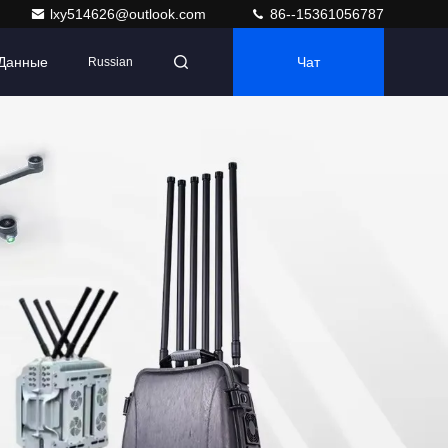
lxy514626@outlook.com
86--15361056787
 Данные
Чат
Russian