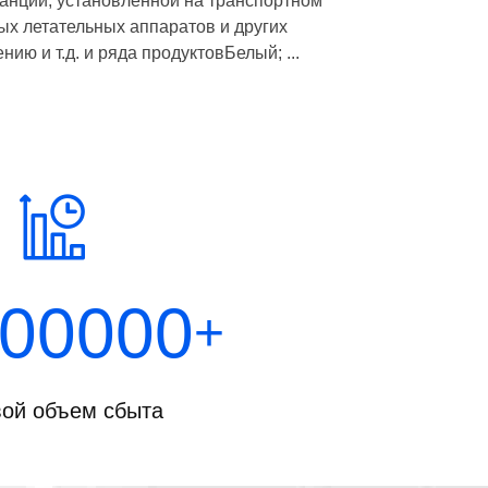
анции, установленной на транспортном
х летательных аппаратов и других
ю и т.д. и ряда продуктовБелый; ...
00000
+
ой объем сбыта