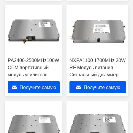
усиления сигнала
лучшую цену
лучшую цену
PA2400-2500MHz100W
NXPA1100 1700MHz 20W
OEM портативный
RF Модуль питания
модуль усилителя
Сигнальный джаммер
мощности RF
Получите самую
Получите самую
высокомощный
антидроновый анти-
лучшую цену
лучшую цену
БПЛА с аксессуарами