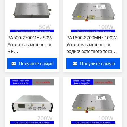
PA500-2700MHz 50W
PA1800-2700MHz 100W
Усилитель мощности
Усилитель мощности
RF
радиочастотного тока
высокоинтегрированный
Устройство высокой
Получите самую
Получите самую
интерфейс SMA-F для
интеграции для
гибкого ввода сигнала
испытаний
лучшую цену
лучшую цену
электромагнитного
сигнала Усиление
сигнала Интерфейс
ввода радиочастотного
тока SMA-F