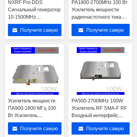
NXRF Pro DDS
PA1800-2700MHz 100 Вт
Сигнальный генератор
Усилитель мощности
10-1500MHz
радиочастотного тока
Регулируемая частота
высокоинтегрированное
Получите самую
Получите самую
Система с функцией
устройство для
ожидания
испытаний EMC и
лучшую цену
лучшую цену
усиления сигнала
Усилитель мощности
PA500-2700MHz 100W
ПА900-1800 МГц 100
Усилитель RF SMA-F RF
Вт Усилитель
Входный интерфейс
мощности для
компактная структура
Получите самую
Получите самую
профессионального