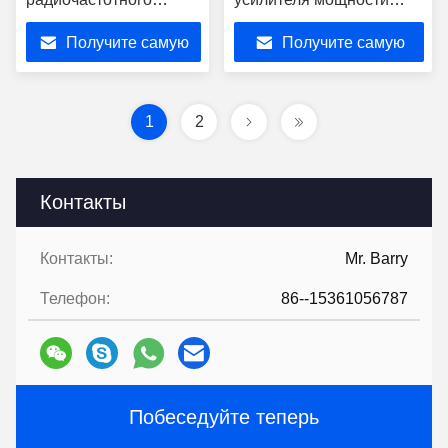
сигнала Модуль БПЛА
NXPA700 Odm
Получите самую
Получите самую
для радаров
лучшую цену
лучшую цену
1
2
Контакты
Контакты:
Mr. Barry
Телефон:
86--15361056787
Побеседуйте теперь