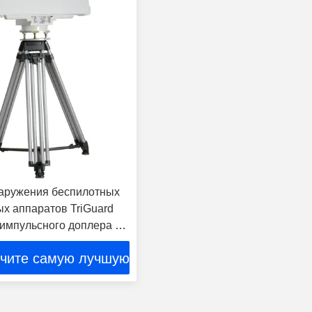
аружения беспилотных
ых аппаратов TriGuard
 импульсного доплера 5
наружения БПЛА
чите самую лучшую
цену