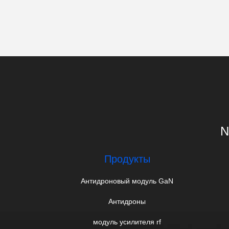
N
Продукты
Антидроновый модуль GaN
Антидроны
модуль усилителя rf