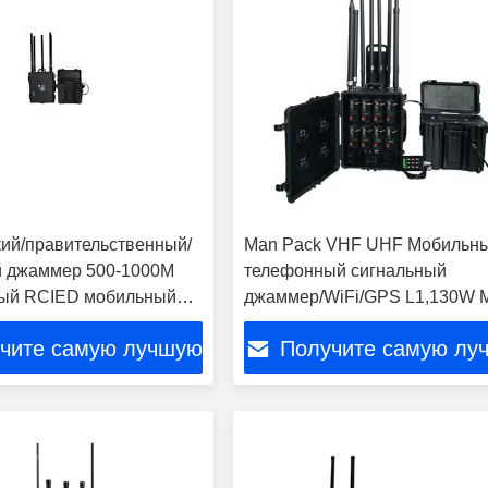
ий/правительственный/
Man Pack VHF UHF Мобильн
 джаммер 500-1000M
телефонный сигнальный
ный RCIED мобильный
джаммер/WiFi/GPS L1,130W М
джаммер Max800W
полос,1-2 часа Встроенная
чите самую лучшую
Получите самую лу
батарея
цену
цену