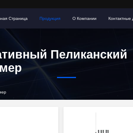
вная Страница
Продукция
О Компании
Контактные
ативный Пеликанский
мер
мер