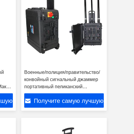
ый
Военные/полиция/правительство/
конвойный сигнальный джаммер
акс 5
портативный пеликанский
джаммер с нарушением
чшую
Получите самую лучшую
диапазона: 500-1000M 460W
цену