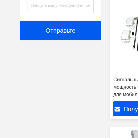
Отправьте
Сигнальн
мощность 
для мобиль
GPS / VHF
Полу