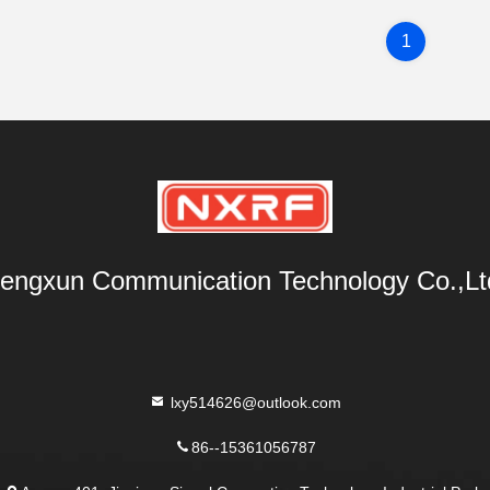
1
engxun Communication Technology Co.,Lt
lxy514626@outlook.com
86--15361056787