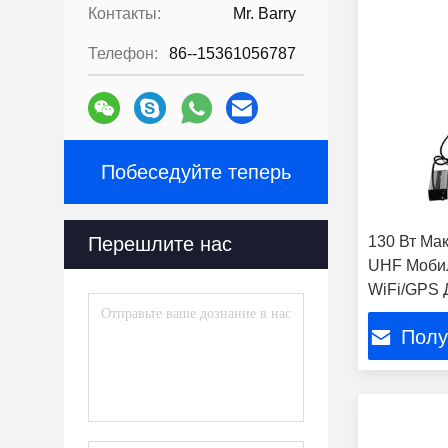
Контакты:
Mr. Barry
Телефон:
86--15361056787
Побеседуйте теперь
Перешлите нас
130 Вт Ма
UHF Моби
WiFi/GPS 
Встроенна
Полу