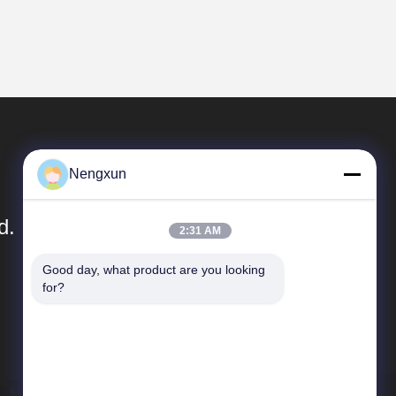
Nengxun
d.
2:31 AM
Good day, what product are you looking 
Быстрые Связи
for?
Направление компании
Путешествие фабрики
Проверка качества