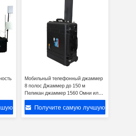
ность
Мобильный телефонный джаммер
8 полос Джаммер до 150 м
Пеликан джаммер 1560 Омни или
ый
направленные антенны
чшую
Получите самую лучшую
цену