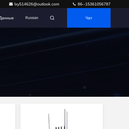
lxy514626@outlook.com
86--15361056787
 Данные
Чат
Russian