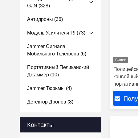
GaN
(328)
Антидроны
(36)
Модуль Усилителя Rf
(73)
Jammer Сигнала
Мобильного Телефона
(6)
Видео
Портативный Пеликанский
Полицейск
Джаммер
(10)
конвойный
портатив
Jammer Тюрьмы
(4)
телефон 
Полу
Детектор Дронов
(8)
Контакты