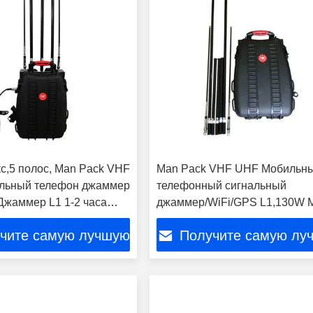
кс,5 полос, Man Pack VHF
Man Pack VHF UHF Мобильн
льный телефон джаммер
телефонный сигнальный
Джаммер L1 1-2 часа
джаммер/WiFi/GPS L1,130W М
я батарея
полос,1-2 часа Встроенная
чите самую лучшую
Получите самую лу
батарея
цену
цену