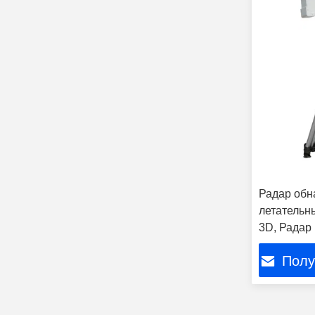
Радар обн
летательн
3D, Радар
км для об
Полу