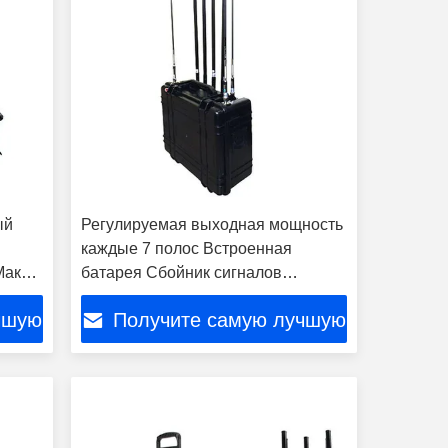
ый
Регулируемая выходная мощность
каждые 7 полос Встроенная
акс 5
батарея Сбойник сигналов
мобильных телефонов сбойник
чшую
Получите самую лучшую
сотовый сбойник
цену