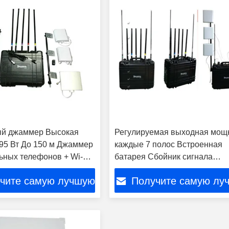
ый джаммер Высокая
Регулируемая выходная мощ
95 Вт До 150 м Джаммер
каждые 7 полос Встроенная
ных телефонов + Wi-Fi /
батарея Сбойник сигнала
 UHF / 4G Джаммер
мобильного телефона, сотов
чите самую лучшую
Получите самую лу
сбойник
цену
цену