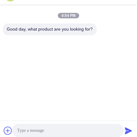
4:54 PM
Good day, what product are you looking for?
Nengxun Communication Technology Co.,Ltd.
lxy514626@outlook.com
86--15361056787
Адрес: 401, Jinxinuo Signal Connection Technology
Industrial Park, No 50, Baolong 2nd Road, Baolong Street,
Longgang District, город Шэньчжэнь, провинция Гуандун
Качество Китая хорошее Антидроновый модуль GaN
Поставщик. © авторского права 2024-2026 Nengxun
Communication Technology Co.,Ltd. . Все права
защищены.