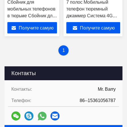
Сбойник для
7 полос Мобильный
мобильных телефонов
телефон тюремный
в тюрьме Сбойник для
джаммер Система 4G
сигнала для
водонепроницаемая
Получите самую
Получите самую
мобильных телефонов
наружная
Сбойник 200 Вт с
лучшую цену
лучшую цену
беспроводным
управлением
1
Контакты
Контакты:
Mr. Barry
Телефон:
86--15361056787