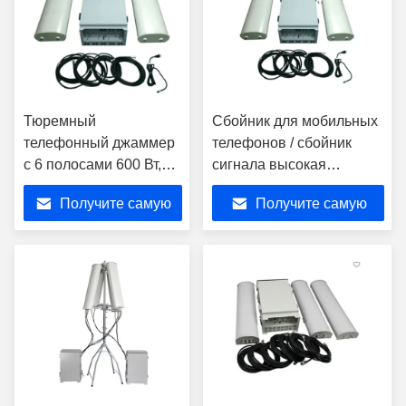
Тюремный
Сбойник для мобильных
телефонный джаммер
телефонов / сбойник
с 6 полосами 600 Вт,
сигнала высокая
100 Вт каждая полоса,
мощность 220W-400W с
Получите самую
Получите самую
сигнальный джаммер
внешними антеннами
тюремный джаммер
лучшую цену
лучшую цену
радиочастотный
джаммер