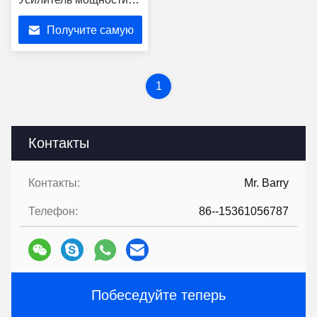
RF для помех сигнала
Получите самую
950MHz-1050MHz
лучшую цену
1
Контакты
Контакты:
Mr. Barry
Телефон:
86--15361056787
Побеседуйте теперь