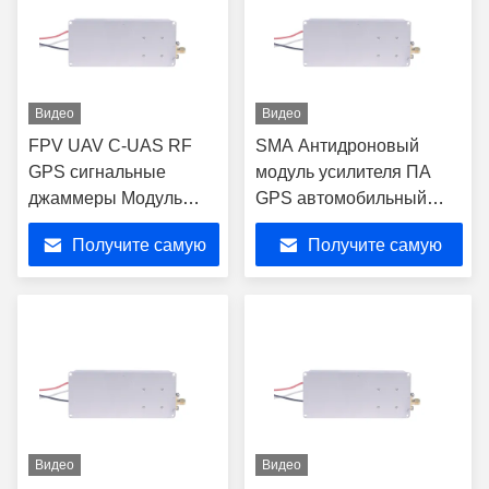
Видео
Видео
FPV UAV C-UAS RF
SMA Антидроновый
GPS сигнальные
модуль усилителя ПА
джаммеры Модуль
GPS автомобильный
40W 433 420-480MHz
джаммер 40W 5725-
Получите самую
Получите самую
5850MHz
лучшую цену
лучшую цену
Видео
Видео