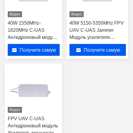
Видео
Видео
40W 1550MHz-
40W 5150-5350MHz FPV
1620MHz C-UAS
UAV C-UAS Jammer
Антидроновый модуль
Модуль усилителя
усилителя RF для сбоя
мощности RF
Получите самую
Получите самую
сигналов GPS
лучшую цену
лучшую цену
Видео
FPV UAV C-UAS
Антидроновый модуль
Усилитель мощности