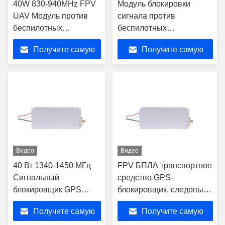
40W 830-940MHz FPV
Модуль блокировки
UAV Модуль против
сигнала против
беспилотных
беспилотных
летательных
летательных аппаратов
Получите самую
Получите самую
аппаратов GPS-
Мобильное устройство
блокировщик,
блокировки 40 Вт 2400-
лучшую цену
лучшую цену
блокировщик сигналов,
2500 МГц FPV UAV C-
защита от помех
UAS
Видео
Видео
40 Вт 1340-1450 МГц
FPV БПЛА транспортное
Сигнальный
средство GPS-
блокировщик GPS
блокировщик, следопыт,
Джаммер Анти
скремблер,
Получите самую
Получите самую
Дронный Модуль OEM
антидроновый модуль