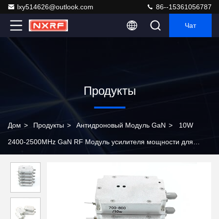
lxy514626@outlook.com
86--15361056787
Чат
Продукты
Дом
>
Продукты
>
Антидроновый Модуль GaN
>
10W
2400-2500MHz GaN RF Модуль усилителя мощности для
вмешательства БПЛА с встроенным циркулятором