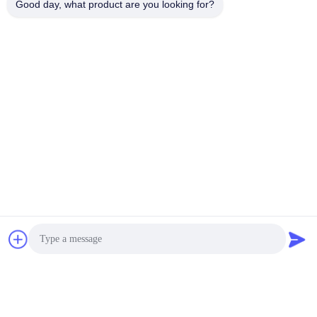
Good day, what product are you looking for?
Контакты:
Mr. Barry
Телефон:
86--15361056787
Побеседуйте теперь
Перешлите нас