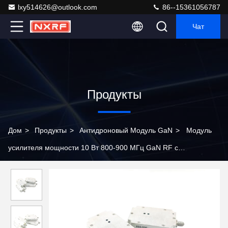
lxy514626@outlook.com
86--15361056787
Чат
Продукты
Дом
>
Продукты
>
Антидроновый Модуль GaN
>
Модуль
усилителя мощности 10 Вт 800-900 МГц GaN RF с
встроенным циркулятором для помех БПЛА