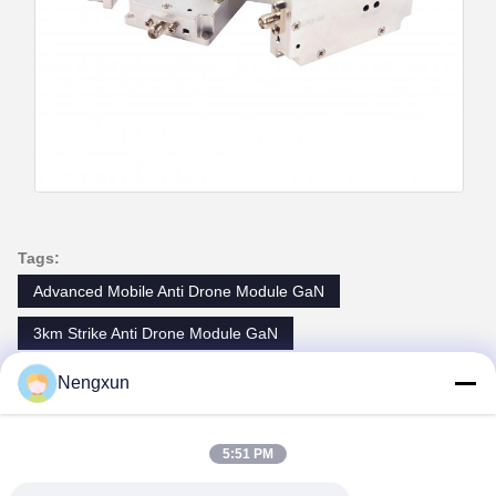
Tags:
Advanced Mobile Anti Drone Module GaN
3km Strike Anti Drone Module GaN
10km Detection Anti Drone Module GaN
Nengxun
Контакты
5:51 PM