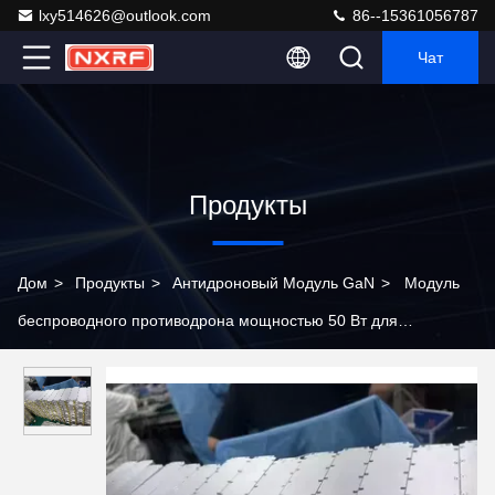
lxy514626@outlook.com
86--15361056787
Чат
Продукты
Дом
>
Продукты
>
Антидроновый Модуль GaN
>
Модуль
беспроводного противодрона мощностью 50 Вт для
беспилотных летательных аппаратов FPV с применением 4G
и усилителем мощности GaN RF на частоте 420-480 МГц