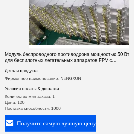
Модуль беспроводного противодрона мощностью 50 Вт
для беспилотных летательных аппаратов FPV с
применением 4G и усилителем мощности GaN RF на
Детали продукта
частоте 420-480 МГц
Фирменное наименование: NENGXUN
Условия оплаты & доставки
Количество мин заказа: 1
Цена: 120
Поставка способности: 1000
Получите самую лучшую цену