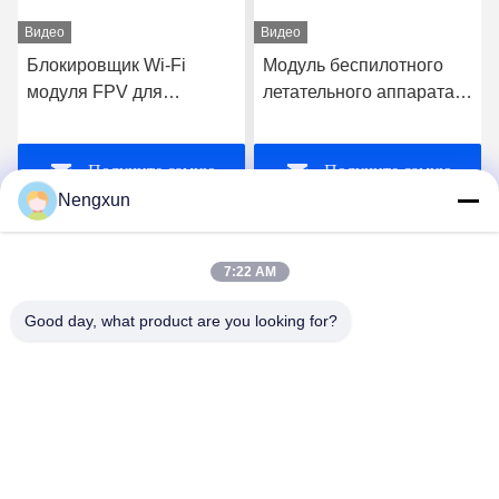
Видео
Видео
Блокировщик Wi-Fi
Модуль беспилотного
модуля FPV для
летательного аппарата
беспилотных
20W 720MHz-840MHz
летательных аппаратов
FPV C-UAS Drone Wifi
Получите самую
Получите самую
Bluetooth Jammer
Nengxun
лучшую цену
лучшую цену
7:22 AM
Good day, what product are you looking for?
Nengxun Communication Technology Co.,Ltd.
lxy514626@outlook.com
86--15361056787
Адрес: 401, Jinxinuo Signal Connection Technology
Industrial Park, No 50, Baolong 2nd Road, Baolong Street,