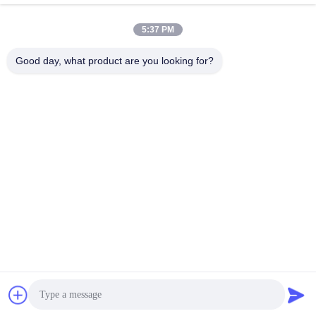
лучшую цену
лучшую цену
5:37 PM
Good day, what product are you looking for?
Nengxun Communication Technology Co.,Ltd.
lxy514626@outlook.com
86--15361056787
Адрес: 401, Jinxinuo Signal Connection Technology
Industrial Park, No 50, Baolong 2nd Road, Baolong Street,
Longgang District, город Шэньчжэнь, провинция Гуандун
Качество Китая хорошее Антидроновый модуль GaN
Поставщик. © авторского права 2024-2026 Nengxun
Communication Technology Co.,Ltd. . Все права
защищены.