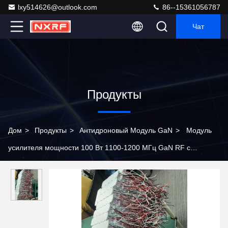
lxy514626@outlook.com
86--15361056787
Чат
Продукты
Дом
>
Продукты
>
Антидроновый Модуль GaN
>
Модуль
усилителя мощности 100 Вт 1100-1200 МГц GaN RF с
встроенным циркулятором для помех БПЛА