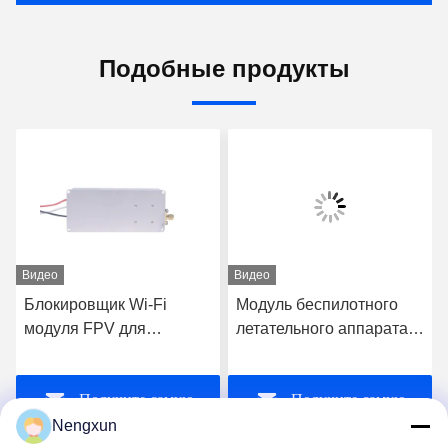
Подобные продукты
Видео
Видео
Блокировщик Wi-Fi
Модуль беспилотного
модуля FPV для
летательного аппарата
беспилотных
20W 720MHz-840MHz
летательных аппаратов
FPV C-UAS Drone Wifi
Получите самую
Получите самую
Bluetooth Jammer
Nengxun