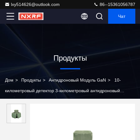
lxy514626@outlook.com
86--15361056787
Чат
Продукты
Дом
>
Продукты
>
Антидроновый Модуль GaN
>
10-
километровый детектор 3-километровый антидроновый
модуль GaN для продвинутого мобильного обнаружения
БПЛА и противодействия