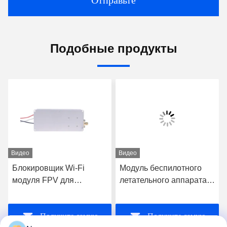
Отправьте
Подобные продукты
Видео
Видео
Блокировщик Wi-Fi
Модуль беспилотного
модуля FPV для
летательного аппарата
беспилотных
20W 720MHz-840MHz
летательных аппаратов
FPV C-UAS Drone Wifi
Получите самую
Получите самую
Bluetooth Jammer