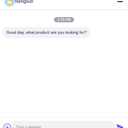
Nengxun
лучшую цену
лучшую цену
2:15 PM
Good day, what product are you looking for?
Nengxun Communication Technology Co.,Ltd.
lxy514626@outlook.com
86--15361056787
Адрес: 401, Jinxinuo Signal Connection Technology
Industrial Park, No 50, Baolong 2nd Road, Baolong Street,
Longgang District, город Шэньчжэнь, провинция Гуандун
Качество Китая хорошее Антидроновый модуль GaN
Поставщик. © авторского права 2024-2026 Nengxun
Communication Technology Co.,Ltd. . Все права