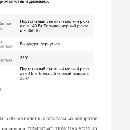
диочастотный джаммер
,
Портативный съемный мелкий рюкз
йствия
ак: ≤ 140 Вт Большой черный рюкза
ть
к: ≤ 350 Вт
ть
Вынужден вернуться.
йствия:
360°
йствия:
Портативный съемный мелкий рюкз
ак ≤8,5 кг Большой черный рюкзак ≤
16 кг
й
2G. 5.8G беспилотных летательных аппаратов
 телефонов, GSM 3G 4GLTE/WIMAX 5G Wi-Fi