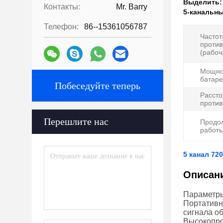
Выделить
Контакты:
Mr. Barry
5-канальн
Телефон:
86--15361056787
Частот
против
(рабоч
Мощно
батаре
Побеседуйте теперь
Расст
против
Перешлите нас
Продо
работы
5 канал 72
Описан
Параметры
Портативны
сигнала о
Высокопро