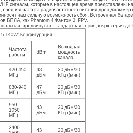
HF сигналы, которые в настоящее время представлены на
о, средняя частота радиочастотного питания дрон джаммер
риносят нам сильную возможность сбоя. Встроенная батаре
ов БПЛА, как Phantom 4,Фантом 3, FPV.
альная, продвинутая, стандартная серия, inspir серия до 
5-140W: Конфигурация 1
Выходная
Частота
dBm
мощность
работы
канала
420-450
43
20 дБм/30
МГц
дБм
КГц ((мин)
830-940
47
20 дБм/30
МГц
дБм
КГц ((мин)
950-
43
20 дБм/30
1050
дБм
КГц ((мин)
МГц
2400-
43
20 дБм/30
2500