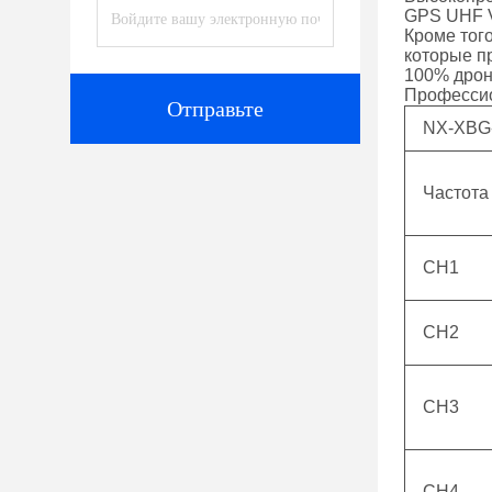
GPS UHF V
Кроме тог
которые п
100% дрон
Профессион
Отправьте
NX-XBG-
Частота
CH1
CH2
CH3
CH4