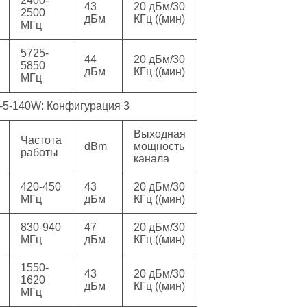
2400-
43
20 дБм/30
2500
дБм
КГц ((мин)
МГц
5725-
44
20 дБм/30
5850
дБм
КГц ((мин)
МГц
5-140W: Конфигурация 3
Выходная
Частота
dBm
мощность
работы
канала
420-450
43
20 дБм/30
МГц
дБм
КГц ((мин)
830-940
47
20 дБм/30
МГц
дБм
КГц ((мин)
1550-
43
20 дБм/30
1620
дБм
КГц ((мин)
МГц