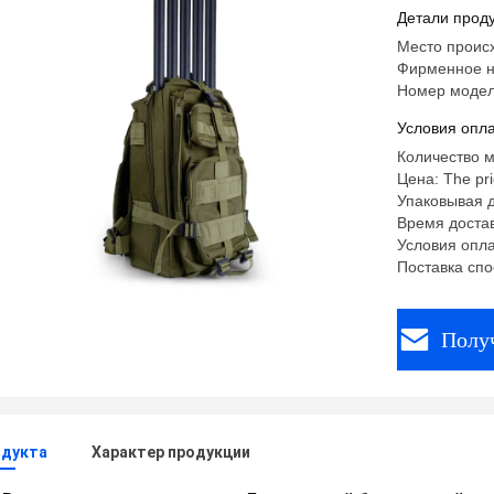
Детали проду
Место проис
Фирменное 
Номер модел
Условия опла
Количество м
Цена: The pri
Упаковывая д
Время достав
Условия оплат
Поставка спо
Полу
одукта
Характер продукции