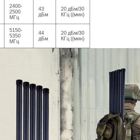
2400-
43
20 дБм/30
2500
дБм
КГц ((мин)
МГц
5150-
44
20 дБм/30
5350
дБм
КГц ((мин)
МГц