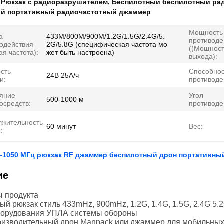
:
Рюкзак с радиоразрушителем
,
Беспилотный беспилотный ра
ый портативный радиочастотный джаммер
Мощность
а
433M/800M/900M/1.2G/1.5G/2.4G/5.
противоде
одействия
2G/5.8G (специфическая частота мо
((Мощнос
ая частота):
жет быть настроена)
выхода):
сть
Способнос
24В 25А/ч
и:
противоде
ояние
Угол
500-1000 м
осредств:
противоде
лжительность
60 минут
Вес:
:
0-1050 МГц рюкзак RF джаммер беспилотный дрон портативны
ие
 продукта
й рюкзак стиль 433mHz, 900mHz, 1.2G, 1.4G, 1.5G, 2.4G 5.
борудования УПЛА системы обороны
изводительный дрон Manpack или джаммер для мобильных