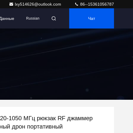
lxy514626@outlook.com
86--15361056787
 Данные
Чат
Russian
720-1050 МГц рюкзак RF джаммер
ный дрон портативный