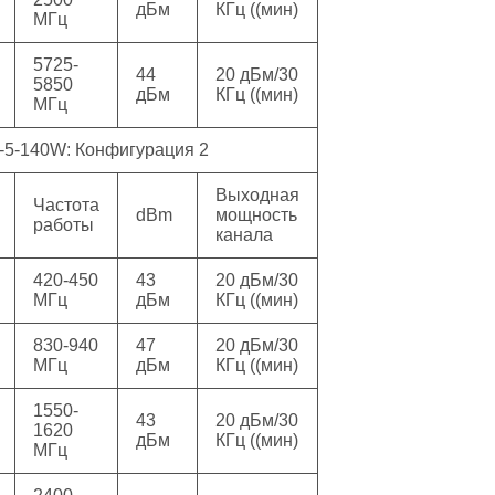
дБм
КГц ((мин)
МГц
5725-
44
20 дБм/30
5850
дБм
КГц ((мин)
МГц
5-140W: Конфигурация 2
Выходная
Частота
dBm
мощность
работы
канала
420-450
43
20 дБм/30
МГц
дБм
КГц ((мин)
830-940
47
20 дБм/30
МГц
дБм
КГц ((мин)
1550-
43
20 дБм/30
1620
дБм
КГц ((мин)
МГц