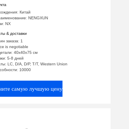
кта
хождения: Китай
наименование: NENGXUN
и: NX
ты & доставки
ин заказа: 1
ce is negotiable
етали: 40х40х75 см
ки: 5-8 дней
ы: LC, D/A, D/P, T/T, Western Union
собности: 10000
чите самую лучшую цену