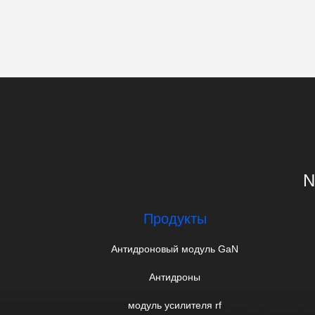
N
Продукты
Антидроновый модуль GaN
Антидроны
модуль усилителя rf