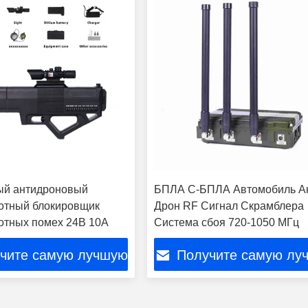
ый антидроновый
БПЛА С-БПЛА Автомобиль А
отный блокировщик
Дрон RF Сигнал Скрамблера
отных помех 24В 10А
Система сбоя 720-1050 МГц
чите самую лучшую
Получите самую лу
цену
цену