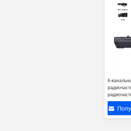
6-канальн
радиочаст
радиочаст
Полу