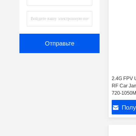
Отправьте
2.4G FPV 
RF Car Ja
720-1050M
блокировк
Полу
сигналов 