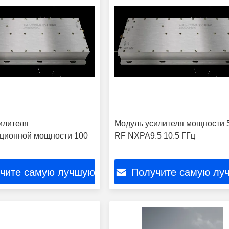
илителя
Модуль усилителя мощности 
ционной мощности 100
RF NXPA9.5 10.5 ГГц
чите самую лучшую
Получите самую лу
цену
цену