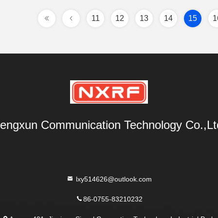
11
12
13
14
15
1
engxun Communication Technology Co.,Lt
lxy514626@outlook.com
86-0755-83210232