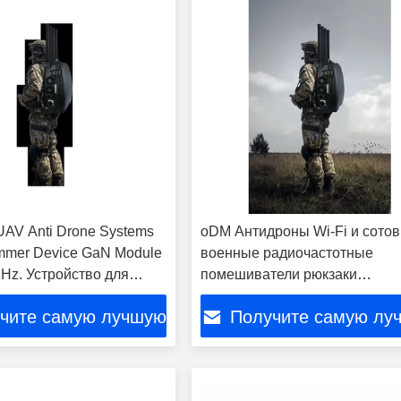
UAV Anti Drone Systems
oDM Антидроны Wi-Fi и сото
mmer Device GaN Module
военные радиочастотные
Hz. Устройство для
помешиватели рюкзаки
и радиочастотных
беспилотные
чите самую лучшую
Получите самую лу
на автомобилях
цену
цену