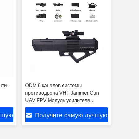
нти-
ODM 8 каналов системы
противодрона VHF Jammer Gun
UAV FPV Модуль усилителя
мощности
чшую
Получите самую лучшую
цену