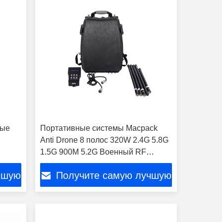
вые
Портативные системы Macpack
Anti Drone 8 полос 320W 2.4G 5.8G
1.5G 900M 5.2G Военный RF
Jammer УПЛА система обороны
чшую
Получите самую лучшую
цену