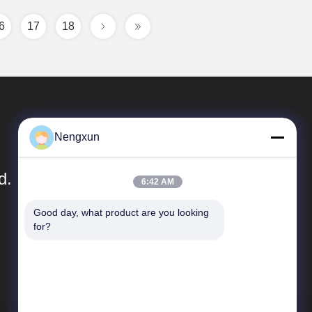
6
17
18
Nengxun
d.
6:42 AM
Good day, what product are you looking 
Быстрые Связи
for?
Направление компании
Путешествие фабрики
Проверка качества