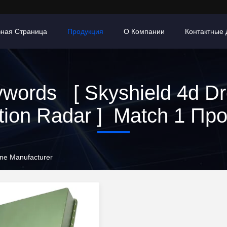
вная Страница
Продукция
О Компании
Контактные
words [ Skyshield 4d D
tion Radar ] Match 1 Пр
ine Manufacturer