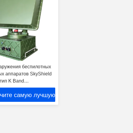
аружения беспилотных
ых аппаратов SkyShield
тип K Band
кое сканирование с
чите самую лучшую
ционированием
цену