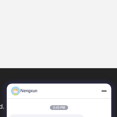
Nengxun
d.
3:43 PM