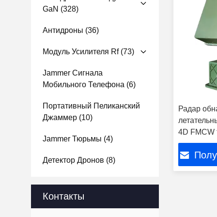
GaN
(328)
Антидроны
(36)
Модуль Усилителя Rf
(73)
Jammer Сигнала
Мобильного Телефона
(6)
Портативный Пеликанский
Радар обн
Джаммер
(10)
летательн
4D FMCW 
Jammer Тюрьмы
(4)
Механичес
Полу
GPS-пози
Детектор Дронов
(8)
Контакты