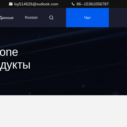
lxy514626@outlook.com
86--15361056787
 Данные
Чат
Russian
rone
одукты