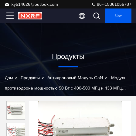
lxy514626@outlook.com
86--15361056787
Чат
Продукты
Дом
>
Продукты
>
Антидроновый Модуль GaN
>
Модуль
противодрона мощностью 50 Вт с 400-500 МГц и 433 МГц
системой блокировки беспилотных летательных аппаратов
(БПЛА) Усилитель мощности RF