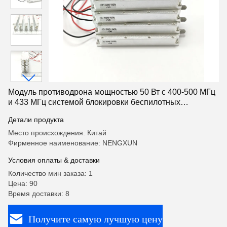
Модуль противодрона мощностью 50 Вт с 400-500 МГц
и 433 МГц системой блокировки беспилотных
летательных аппаратов (БПЛА) Усилитель мощности
Детали продукта
RF
Место происхождения: Китай
Фирменное наименование: NENGXUN
Условия оплаты & доставки
Количество мин заказа: 1
Цена: 90
Время доставки: 8
Получите самую лучшую цену