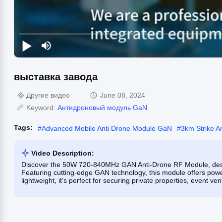
выставка завода
Другие видео
June 08, 2024
Keyword:
Антидроновый модуль GaN
Tags:
#
Advanced Mobile Anti Drone Module GaN
#
3km Strike A
Video Description:
Discover the 50W 720-840MHz GAN Anti-Drone RF Module, desig
Featuring cutting-edge GAN technology, this module offers powe
lightweight, it's perfect for securing private properties, event ven