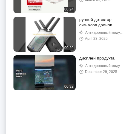
March 05, 2025
00:24
ручной детектор
сигналов дронов
Антидроновый модуль
GaN
April 23, 2025
00:29
дисплей продукта
Антидроновый модуль
GaN
December 29, 2025
00:32