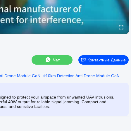
Чат
Контактные Данные
nti Drone Module GaN
#
10km Detection Anti Drone Module GaN
ned to protect your airspace from unwanted UAV intrusions.
rful 40W output for reliable signal jamming. Compact and
ues, and sensitive facilities.