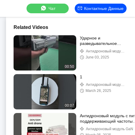
Чат
Контактные Данные
Related Videos
Ударное и
разведывательное
оборудование для
Антидроновый модуль
ручных беспилотных
GaN
June 03, 2025
летательных
аппаратов (БЛА)
00:50
1
Антидроновый модуль
GaN
March 26, 2025
00:07
Антидроновый модуль с пит
поддерживающий частоты
433M/800M/900M/1.2G/1.4G
Антидроновый модуль GaN
настраиваемый модуль Ga